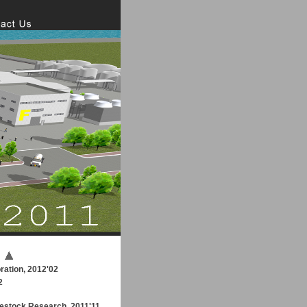
ation, 2012'02
2
vestock Research, 2011'11