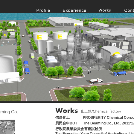
ming Co.
信昌化工
PROSPERITY Chemical Corpor
貝民台中BOT
The Beaming Co., Ltd., 2011'1
行政院農業委員會畜產試驗所
The Executive Yuan Council of Agriculture, Li