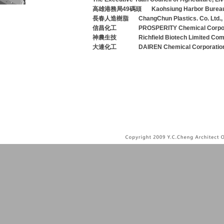
高雄港務局49碼頭
Kaohsiung Harbor Bureau
長春人造樹脂
ChangChun Plastics. Co. Ltd.,
信昌化工
PROSPERITY Chemical Corpor
神農生技
Richfield Biotech Limited Co
大連化工
DAIREN Chemical Corporation