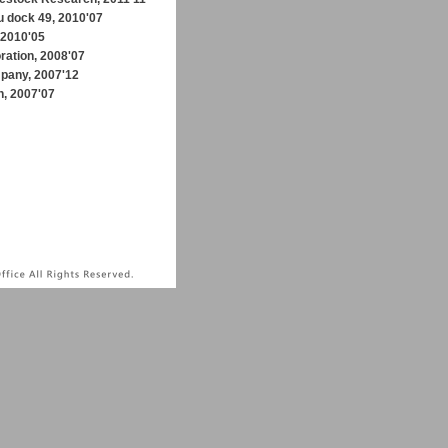
 dock 49, 2010'07
 2010'05
ation, 2008'07
mpany, 2007'12
, 2007'07